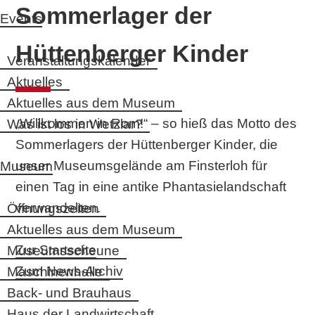
Sommerlager der
Events
Hüttenberger Kinder
Veranstaltungskalender
Aktuelles
Aktuelles aus dem Museum
„Willkommen in Rom!“ – so hieß das Motto des
Was ist los in Wetzlar?
Sommerlagers der Hüttenberger Kinder, die
unser Museumsgelände am Finsterloh für
Museum
einen Tag in eine antike Phantasielandschaft
verwandelten.
Öffnungszeiten
Aktuelles aus dem Museum
Zur Startseite
Museumsscheune
Zum News-Archiv
Maschinenhalle
Back- und Brauhaus
Haus der Landwirtschaft